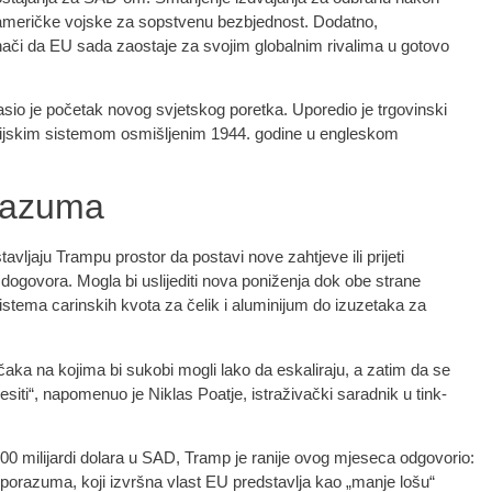
 američke vojske za sopstvenu bezbjednost. Dodatno,
či da EU sada zaostaje za svojim globalnim rivalima u gotovo
sio je početak novog svjetskog poretka. Uporedio je trgovinski
sijskim sistemom osmišljenim 1944. godine u engleskom
orazuma
ljaju Trampu prostor da postavi nove zahtjeve ili prijeti
ogovora. Mogla bi uslijediti nova poniženja dok obe strane
stema carinskih kvota za čelik i aluminijum do izuzetaka za
aka na kojima bi sukobi mogli lako da eskaliraju, a zatim da se
siti“, napomenuo je Niklas Poatje, istraživački saradnik u tink-
600 milijardi dolara u SAD, Tramp je ranije ovog mjeseca odgovorio:
sporazuma, koji izvršna vlast EU predstavlja kao „manje lošu“