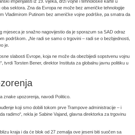
ski imperijalisti iz 19. vijeka, drži vojne i tehnološke karte u
u oba sektora. Zna da Evropa ne može bez američke tehnologije
ikom Vladimirom Putinom bez američke vojne podrške, pa smatra da
g mjeseca je snažno nagovijestio da je sporazum sa SAD odraz
om podrškom. „Ne radi se samo o trgovini – radi se o bezbjednosti,
o je.
nosne slabosti Evrope, koja ne može da obezbijedi sopstvenu vojnu
, tvrdi Torsten Bener, direktor Instituta za globalnu javnu politiku u
ozorenja
la znake upozorenja, navodi Politico.
buđenje koji smo dobili tokom prve Trampove administracije – i
da radimo“, rekla je Sabine Vajand, glavna direktorka za trgovinu
blizu kraja i da će blok od 27 zemalja ove jeseni biti suočen sa