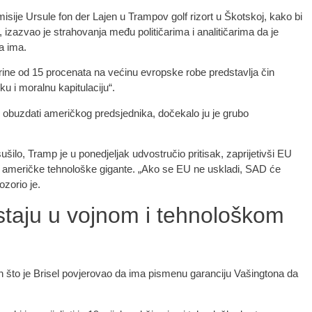
ije Ursule fon der Lajen u Trampov golf rizort u Škotskoj, kako bi
zazvao je strahovanja među političarima i analitičarima da je
ga ima.
carine od 15 procenata na većinu evropske robe predstavlja čin
šku i moralnu kapitulaciju“.
obuzdati američkog predsjednika, dočekalo ju je grubo
ilo, Tramp je u ponedjeljak udvostručio pritisak, zaprijetivši EU
ili američke tehnološke gigante. „Ako se EU ne uskladi, SAD će
ozorio je.
staju u vojnom i tehnološkom
 što je Brisel povjerovao da ima pismenu garanciju Vašingtona da