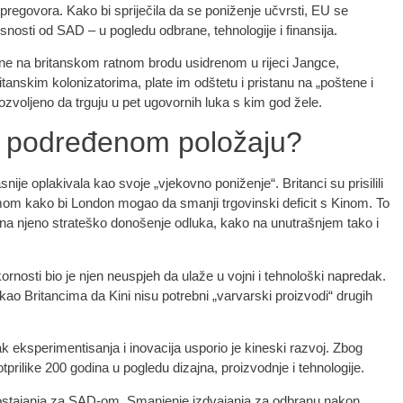
regovora. Kako bi spriječila da se poniženje učvrsti, EU se
sti od SAD – u pogledu odbrane, tehnologije i finansija.
ine na britanskom ratnom brodu usidrenom u rijeci Jangce,
tanskim kolonizatorima, plate im odštetu i pristanu na „poštene i
ozvoljeno da trguju u pet ugovornih luka s kim god žele.
 u podređenom položaju?
ije oplakivala kao svoje „vjekovno poniženje“. Britanci su prisilili
umom kako bi London mogao da smanji trgovinski deficit s Kinom. To
e na njeno strateško donošenje odluka, kako na unutrašnjem tako i
okornosti bio je njen neuspjeh da ulaže u vojni i tehnološki napredak.
kao Britancima da Kini nisu potrebni „varvarski proizvodi“ drugih
ak eksperimentisanja i inovacija usporio je kineski razvoj. Zbog
otprilike 200 godina u pogledu dizajna, proizvodnje i tehnologije.
ostajanja za SAD-om. Smanjenje izdvajanja za odbranu nakon