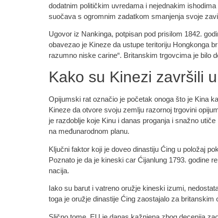
dodatnim političkim uvredama i nejednakim ishodima p
suočava s ogromnim zadatkom smanjenja svoje zavisno
Ugovor iz Nankinga, potpisan pod prisilom 1842. god
obavezao je Kineze da ustupe teritoriju Hongkonga bri
razumno niske carine“. Britanskim trgovcima je bilo d
Kako su Kinezi završili
Opijumski rat označio je početak onoga što je Kina kasn
Kineze da otvore svoju zemlju razornoj trgovini opij
je razdoblje koje Kinu i danas proganja i snažno utič
na međunarodnom planu.
Ključni faktor koji je doveo dinastiju Ćing u položaj p
Poznato je da je kineski car Ćijanlung 1793. godine re
nacija.
Iako su barut i vatreno oružje kineski izumi, nedostat
toga je oružje dinastije Ćing zaostajalo za britanskim 
Slično tome, EU je danas kažnjena zbog decenija za