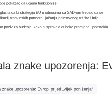
akođe pokazao da ucjena funkcioniše.
aglasila da bi strategija EU u odnosima sa SAD-om trebalo da se
kaciji trgovinskih partnera i jačanju jedinstvenog tržišta Unije.
o poziv za buđenje, kako bi sprovela duboke promjene i podstakla
a znake upozorenja: Evr
znake upozorenja: Evropi prijeti „vijek poniženja“