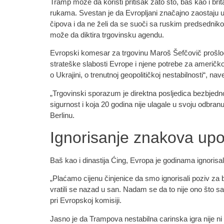
Tramp može da koristi pritisak zato što, baš kao i britan
rukama. Svestan je da Evropljani značajno zaostaju 
čipova i da ne želi da se suoči sa ruskim predsedn
može da diktira trgovinsku agendu.
Evropski komesar za trgovinu Maroš Šefčovič prošlo
strateške slabosti Evrope i njene potrebe za američk
o Ukrajini, o trenutnoj geopolitičkoj nestabilnosti“, nave
„Trgovinski sporazum je direktna posljedica bezbjed
sigurnost i koja 20 godina nije ulagale u svoju odbranu“
Berlinu.
Ignorisanje znakova up
Baš kao i dinastija Ćing, Evropa je godinama ignorisa
„Plaćamo cijenu činjenice da smo ignorisali poziv za 
vratili se nazad u san. Nadam se da to nije ono što sa
pri Evropskoj komisiji.
Jasno je da Trampova nestabilna carinska igra nije ni 