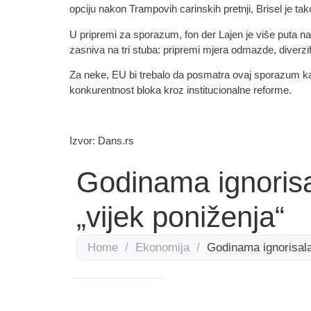
opciju nakon Trampovih carinskih pretnji, Brisel je t
U pripremi za sporazum, fon der Lajen je više puta n
zasniva na tri stuba: pripremi mjera odmazde, diverzifi
Za neke, EU bi trebalo da posmatra ovaj sporazum ka
konkurentnost bloka kroz institucionalne reforme.
Izvor: Dans.rs
Godinama ignorisal
„vijek poniženja“
Home
/
Ekonomija
/
Godinama ignorisala 