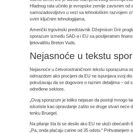
Hladnog rata učinilo je evropske zemlje zavisnim od
samozadovoljstvo u vezi sa tehnološkim razvojem zna
svim ključnim tehnologijama.
Američki trgovinski predstavnik Džejmison Grir progla
sporazum između SAD-a i EU sa poslijeratnim finan
ljetovalištu Breton Vuds.
Nejasnoće u tekstu sp
Nejasnoće u četvorostraničnom tekstu sporazuma ostav
odmazdom ako procijeni da EU ne ispunjava svoj dio d
pokušavaju da se dogovore o raznim detaljima – od si
određene sektore.
„Ovaj sporazum je toliko nejasan da postoji mnogo tač
iskoriste kao opravdanje zašto se druge stvari neće de
tenku Bruegel.
Na pitanje šta bi se desilo ako EU ne uloži obećanih 
„Pa, onda plaćaju carine od 35 odsto.“ Prihvatanjem 