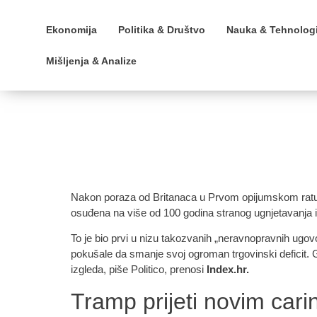
Ekonomija
Politika & Društvo
Nauka & Tehnologi
Mišljenja & Analize
Nakon poraza od Britanaca u Prvom opijumskom ratu, d
osuđena na više od 100 godina stranog ugnjetavanja i k
To je bio prvi u nizu takozvanih „neravnopravnih ugov
pokušale da smanje svoj ogroman trgovinski deficit. 
izgleda, piše Politico, prenosi
Index.hr.
Tramp prijeti novim cari