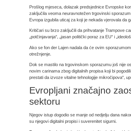
Prošlog mjeseca, dolazak predsjednice Evropske komis
zaključila veoma neuravnotežen trgovinski sporazum, i
Evropa izgubila uticaj za koji je nekada vjerovala da 
Kritičari su brzo zaključili da prihvatanje Trampove 
„potčinjavanja“, „jasan politički poraz za EU“ i „ideolo
Ako se fon der Lajen nadala da će ovim sporazumom 
otrežnjenje.
Dok se mastilo na trgovinskom sporazumu još nije osuš
novim carinama zbog digitalnih propisa koji bi pogod
prestati da izvoze vitalne tehnologije mikročipova“, up
Evropljani značajno zao
sektoru
Njegov istup dogodio se manje od nedjelju dana nakon
su njegovi digitalni propisi i suverenitet sigurni.