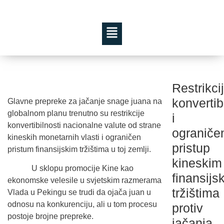
Restrikci
konvertib
Glavne prepreke za jačanje snage juana na
globalnom planu trenutno su restrikcije
i
konvertibilnosti nacionalne valute od strane
ograniče
kineskih monetarnih vlasti i ograničen
pristup
pristum finansijskim tržištima u toj zemlji.
kineskim
U sklopu promocije Kine kao
finansijs
ekonomske velesile u svjetskim razmerama
tržištima
Vlada u Pekingu se trudi da ojača juan u
odnosu na konkurenciju, ali u tom procesu
protiv
postoje brojne prepreke.
jačanja