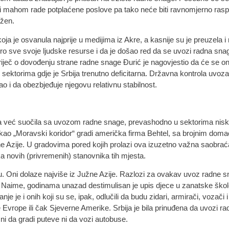
nici mahom rade potplaćene poslove pa tako neće biti ravnomjerno ras
ažen.
koja je osvanula najprije u medijima iz Akre, a kasnije su je preuzela 
koro sve svoje ljudske resurse i da je došao red da se uvozi radna snag
ječ o dovođenju strane radne snage Đurić je nagovjestio da će se ona 
 u sektorima gdje je Srbija trenutno deficitarna. Državna kontrola uvoz
 i da obezbjeđuje njegovu relativnu stabilnost.
dina već suočila sa uvozom radne snage, prevashodno u sektorima nisk
ji kao „Moravski koridor“ gradi američka firma Behtel, sa brojnim dom
 Azije. U gradovima pored kojih prolazi ova izuzetno važna saobraćaj
a novih (privremenih) stanovnika tih mjesta.
du. Oni dolaze najviše iz Južne Azije. Razlozi za ovakav uvoz radne 
. Naime, godinama unazad destimulisan je upis djece u zanatske škol
je i onih koji su se, ipak, odlučili da budu zidari, armirači, vozači i
Evrope ili čak Sjeverne Amerike. Srbija je bila prinuđena da uvozi rad
ni da gradi puteve ni da vozi autobuse.