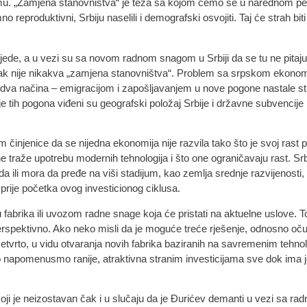
mu. „Zamjena stanovništva“ je teza sa kojom ćemo se u narednom per
no reproduktivni, Srbiju naselili i demografski osvojiti. Taj će strah b
ijede, a u vezi su sa novom radnom snagom u Srbiji da se tu ne pitaju 
lazak nije nikakva „zamjena stanovništva“. Problem sa srpskom ekonom
 dva načina – emigracijom i zapošljavanjem u nove pogone nastale st
e tih pogona viđeni su geografski položaj Srbije i državne subvenci
činjenice da se nijedna ekonomija nije razvila tako što je svoj rast 
 ne traže upotrebu modernih tehnologija i što one ograničavaju rast. Srb
ili mora da pređe na viši stadijum, kao zemlja srednje razvijenosti, 
li prije početka ovog investicionog ciklusa.
 fabrika ili uvozom radne snage koja će pristati na aktuelne uslove. T
 perspektivno. Ako neko misli da je moguće treće rješenje, odnosno o
 četvrto, u vidu otvaranja novih fabrika baziranih na savremenim tehn
to napomenusmo ranije, atraktivna stranim investicijama sve dok ima jef
ji je neizostavan čak i u slučaju da je Đurićev demanti u vezi sa rad