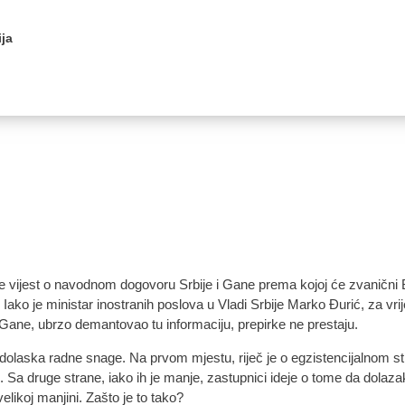
ja
a se vijest o navodnom dogovoru Srbije i Gane prema kojoj će zvanič
 Iako je ministar inostranih poslova u Vladi Srbije Marko Đurić, za vrij
Gane, ubrzo demantovao tu informaciju, prepirke ne prestaju.
 dolaska radne snage. Na prvom mjestu, riječ je o egzistencijalnom st
. Sa druge strane, iako ih je manje, zastupnici ideje o tome da dolaza
elikoj manjini. Zašto je to tako?