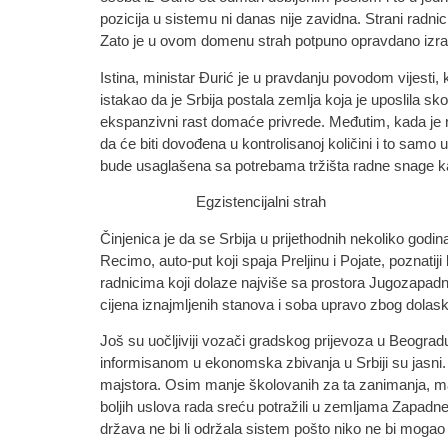
pozicija u sistemu ni danas nije zavidna. Strani rad
Zato je u ovom domenu strah potpuno opravdano izr
Istina, ministar Đurić je u pravdanju povodom vijesti, 
istakao da je Srbija postala zemlja koja je uposlila s
ekspanzivni rast domaće privrede. Međutim, kada je ri
da će biti dovođena u kontrolisanoj količini i to samo
bude usaglašena sa potrebama tržišta radne snage kao
Egzistencijalni strah
Činjenica je da se Srbija u prijethodnih nekoliko go
Recimo, auto-put koji spaja Preljinu i Pojate, poznati
radnicima koji dolaze najviše sa prostora Jugozapadne
cijena iznajmljenih stanova i soba upravo zbog dolask
Još su uočljiviji vozači gradskog prijevoza u Beogra
informisanom u ekonomska zbivanja u Srbiji su jasni
majstora. Osim manje školovanih za ta zanimanja, manje 
boljih uslova rada sreću potražili u zemljama Zapadne 
država ne bi li održala sistem pošto niko ne bi mogao 