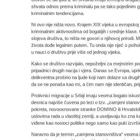
shvata odnos prema kriminalu pa se tako pojedinim g
kriminalnim tendencijama.
Ni ovo nije ništa novo. Krajem XIX vijeka u evropskoj s
kriminalnim aktivnostima od bogatijih i srednje klase.
slojeva društva, to ništa ne govori o njihovoj prirod
života dođe legalnim putem. Tu onda nije riječ o psih
u nauci o društvu prije više od jednog vijeka.
Kako se društvo razvijalo, nepoželjni za mejnstrim pog
pripadnici drugih nacija i vjera. Danas se Evropa, up
delikventna proširio na ljude koji nam dolaze sa drugih 
da se ne ponaša kao mi, a čim nam nije identičan, pr
Protivnici migracije u Srbiji imaju veoma bogato isk
desnica najviše čuvena po tezi o tzv. „zamjeni stan
pokreta, novoosnovane stranke DOMINO ili Hrvatskih su
uslovima rada u vlastitoj zemlji, a useljavaju ko zna ka
viđene kao nosioci politike nego samo kao puki izvrši
Naravno da je termin „zamjena stanovništva“ veoma l