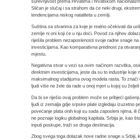
surevnjivost prema Hrvatima i hrvatskom nacionaliz
Sličan je slučaj i sa strahom da će neki drugi, ekstrem
tendencijama niskog nataliteta u zemlji.
Suština sa stvarima za koje je realno očekivati da usl
zemlje ni oni koji će u nju doći. Povod za njihov do
riješila problem nezaposlenosti svoje radne snage na
investicijama. Kao komparativna prednost za otvaranj
mjestu.
Negativna stvar u vezi sa ovim načinom razvitka, osim 
direktnim investicijama, jeste da su to industrije koje
maksimalnog stadijuma ovog modela rasta. To znači da 
ljudi više ne žele da rade u onoj mjeri u kojoj su želje
Da bi se riješio ovaj problem može se pribjeći gašenju
ljudi iz zemalja gdje srpske plate izgledaju izuzetno
povećanje plata onih koji su sada zaposleni njima, ili
ne poznaje logiku globalnog kapitala. Srbija je, kao š
inputi poskupe, traži se druga destinacija.
Zbog svega toga dolazak nove radne snage u Srbiji, ko