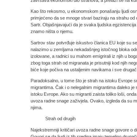
završava ekonomski dio strahova, a prelazi se na kul
Kao što rekosmo, u ekonomskom ponašanju ljudi osnov
primjećeno da se mnoge stvari baziraju na strahu od d
Sartr. Objašnjavajući da je svaka ljudska egzistenci
znamo ništa o njemu.
Sartrov stav potvrđuje iskustvo članica EU koje su se 
nalazimo u zemljama nekadašnjeg istočnog bloka odn
izolovane, a radnici su mahom emigrirali iz njih u b
zbog toga strah od migranata je prisutniji kod njih n
biće koje počiva na ustaljenim navikama i sve drugači
Paradoksalno, u tome što je strah na istoku Evrope s
migrantima. Čak i o nelegalnim migrantima daleko je m
istoku Evrope. Ako su migranti zaista toliko loši, ond
uvoza radne snage zaživjela. Ovako, izgleda da su m
njima.
Strah od drugih
Najekstremniji kritičari uvoza radne snage govore o dr
Govori se da ljudi iz tih sredina imaju temeljno drug