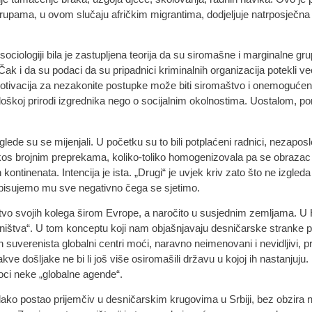
rupama, u ovom slučaju afričkim migrantima, dodjeljuje natrposječn
ociologiji bila je zastupljena teorija da su siromašne i marginalne gr
 Čak i da su podaci da su pripadnici kriminalnih organizacija potekli v
i. Motivacija za nezakonite postupke može biti siromaštvo i onemogućen
ološkoj prirodi izgrednika nego o socijalnim okolnostima. Uostalom, p
lede su se mijenjali. U početku su to bili potplaćeni radnici, nezapos
rkos brojnim preprekama, koliko-toliko homogenizovala pa se obrazac 
kontinenata. Intencija je ista. „Drugi“ je uvjek kriv zato što ne izgled
ipisujemo mu sve negativno čega se sjetimo.
ustvo svojih kolega širom Evrope, a naročito u susjednim zemljama. U
ovništva“. U tom konceptu koji nam objašnjavaju desničarske strank
verenista globalni centri moći, naravno neimenovani i nevidljivi, pr
kve došljake ne bi li još više osiromašili državu u kojoj ih nastanjuju.
oci neke „globalne agende“.
ako postao prijemčiv u desničarskim krugovima u Srbiji, bez obzira 