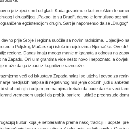
turološke.
no je izbjeći smrt od gladi. Kada govorimo o kulturološkim fenome
rugog i drugačijeg. „Pakao, to su Drugi“, davno je formulisao poznati 
ja ograničena egzistencijom drugih, Sart je napomenuo da se „Drugog“ 
davno prije Srbije i regiona suočile sa novim radnicima. Ubjedljivo naj
osno u Poljskoj, Mađarskoj i istočnim dijelovima Njemačke. Ove drž
ogatije regione. Danas imaju mnogo manje migranata u odnosu na zapa
ego na Zapadu. Oni u migrantima vide nešto novo i nepoznato, a čovjek 
je može da ga izbaci iz kognitivne ravnoteže.
razmjerno veći od iskustava Zapada nalazi se utjeha i povod za realn
anje medijskih natpisa ili negativnog mišljenja običnih ljudi u anke
a bi strah od njih i odijum prema njima trebalo da bude daleko veći tam
igranti vremenom uspjeli da probiju barijere i ublaže predrasude do
ugačijoj kulturi koja je netolerantna prema našoj tradiciji i, uopšte, 
ačije tumačenje braka, uzgoja djece, školovanja, radnih navika. Ovo j