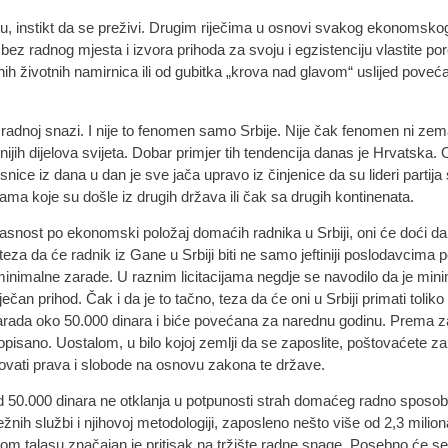
instikt da se preživi. Drugim riječima u osnovi svakog ekonomskog s
bez radnog mjesta i izvora prihoda za svoju i egzistenciju vlastite por
ih životnih namirnica ili od gubitka „krova nad glavom“ uslijed poveća
radnoj snazi. I nije to fenomen samo Srbije. Nije čak fenomen ni zema
ijih dijelova svijeta. Dobar primjer tih tendencija danas je Hrvatska
nice iz dana u dan je sve jača upravo iz činjenice da su lideri partij
egama koje su došle iz drugih država ili čak sa drugih kontinenata.
snost po ekonomski položaj domaćih radnika u Srbiji, oni će doći da b
eza da će radnik iz Gane u Srbiji biti ne samo jeftiniji poslodavcim
nimalne zarade. U raznim licitacijama negdje se navodilo da je minim
ečan prihod. Čak i da je to tačno, teza da će oni u Srbiji primati toliko
zarada oko 50.000 dinara i biće povećana za narednu godinu. Prema z
pisano. Uostalom, u bilo kojoj zemlji da se zaposlite, poštovaćete za
dovati prava i slobode na osnovu zakona te države.
 od 50.000 dinara ne otklanja u potpunosti strah domaćeg radno spos
žnih službi i njihovoj metodologiji, zaposleno nešto više od 2,3 mili
m talasu značajan je pritisak na tržište radne snage. Posebno će se 