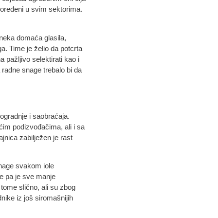
poređeni u svim sektorima.
i neka domaća glasila,
a. Time je želio da potcrta
pažljivo selektirati kao i
a radne snage trebalo bi da
ogradnje i saobraćaja.
aćim podizvođačima, ali i sa
nica zabilježen je rast
snage svakom iole
e pa je sve manje
 tome slično, ali su zbog
nike iz još siromašnijih