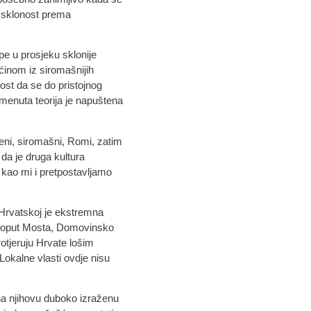
a sklonost prema
upe u prosjeku sklonije
ećinom iz siromašnijih
ost da se do pristojnog
omenuta teorija je napuštena
leni, siromašni, Romi, zatim
da je druga kultura
a kao mi i pretpostavljamo
 Hrvatskoj je ekstremna
e poput Mosta, Domovinsko
otjeruju Hrvate lošim
 Lokalne vlasti ovdje nisu
na njihovu duboko izraženu