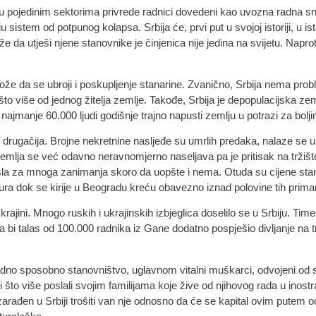
ko u pojedinim sektorima privrede radnici dovedeni kao uvozna radna 
tem od potpunog kolapsa. Srbija će, prvi put u svojoj istoriji, u isto
a utješi njene stanovnike je činjenica nije jedina na svijetu. Naproti
že da se ubroji i poskupljenje stanarine. Zvanično, Srbija nema pro
o više od jednog žitelja zemlje. Takođe, Srbija je depopulacijska zeml
ajmanje 60.000 ljudi godišnje trajno napusti zemlju u potrazi za bolji
 drugačija. Brojne nekretnine nasljeđe su umrlih predaka, nalaze se 
emlja se već odavno neravnomjerno naseljava pa je pritisak na tržiš
sla za mnoga zanimanja skoro da uopšte i nema. Otuda su cijene st
eura dok se kirije u Beogradu kreću obavezno iznad polovine tih prima
rajini. Mnogo ruskih i ukrajinskih izbjeglica doselilo se u Srbiju. Tim
 bi talas od 100.000 radnika iz Gane dodatno pospješio divljanje na tr
o sposobno stanovništvo, uglavnom vitalni muškarci, odvojeni od sv
o bi što više poslali svojim familijama koje žive od njihovog rada u ino
zarađen u Srbiji trošiti van nje odnosno da će se kapital ovim putem odl