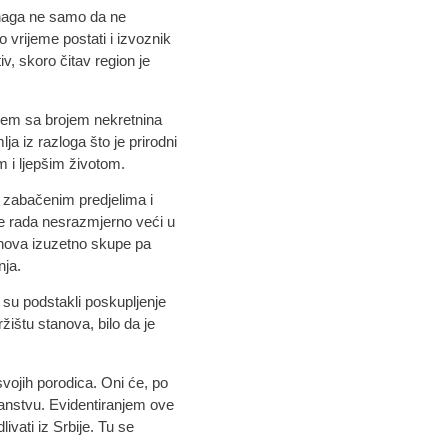
snaga ne samo da ne
 vrijeme postati i izvoznik
v, skoro čitav region je
blem sa brojem nekretnina
ja iz razloga što je prirodni
m i ljepšim životom.
u zabačenim predjelima i
te rada nesrazmjerno veći u
anova izuzetno skupe pa
nja.
e su podstakli poskupljenje
žištu stanova, bilo da je
ojih porodica. Oni će, po
stranstvu. Evidentiranjem ove
ivati iz Srbije. Tu se