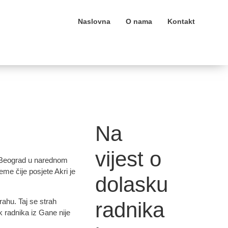
Naslovna
O nama
Kontakt
Na
vijest o
ni Beograd u narednom
eme čije posjete Akri je
dolasku
rahu. Taj se strah
radnika
k radnika iz Gane nije