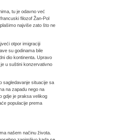
nima, tu je odavno već
francuski filozof Žan-Pol
plašimo najviše zato što ne
veći otpor imigraciji
ave su godinama bile
dni dio kontinenta. Upravo
je u suštini konzervativno
o sagledavanje situacije sa
tama na zapadu nego na
o gdje je praksa velikog
maće populacije prema
prema našem načinu života.
e posebno zanimljivo kada se