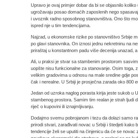
Upravo je ovaj primjer dobar da bi se objasnilo koli
ugrožavaju posao domaćih zaposlenih nego spasavaju sis
i uvoznik radno sposobnog stanovništva. Ono što može d
ispred nje u tim tendencijama.
Najzad, u ekonomske rizike po stanovništvo Srbije mo
po glavi stanovnika. On iznosi jednu nekretninu na nešt
priraštaj u konstantnom padu više decenija unazad, a n
Ali, u praksi je stvar sa stambenim prostorom sasvim
uopšte nisu funkcionalne za stanovanje. Osim toga, z
velikim gradovima u odnosu na male sredine gdje po
čak i nerealne. U Srbiji je prosječna zarada oko 800 
Jedan od uzroka naglog porasta kirija jeste sukob u Uk
stambenog prostora. Samim tim realan je strah ljudi da
riječ o kupovini ili iznajmljivanju.
Dodajmo svemu pobrojanom i tezu da dolazi samo radn
prirodi stvari, zarađivati novac u Srbiji i štedjeti kak
tendencije želi se uputiti na činjenicu da će se novac 