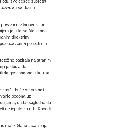
iodu sve češće susretati.
iti povezan sa dugim
previše ni stanovnici te
ijom je u tome što je ona
ranim direktnim
je poslodavcima po radnom
pretežno bazirala na stranim
ija je došla do
ili da gasi pogone u kojima
o znači da će se dovoditi
čuvanje pogona uz
ologijama, onda očigledno da
tine inpute za njih. Kada ti
nicima iz Gane tačan, nije