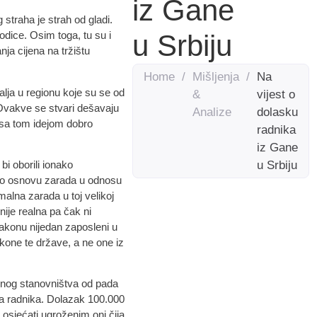
iz Gane
traha je strah od gladi.
u Srbiju
odice. Osim toga, tu su i
nja cijena na tržištu
Home
/
Mišljenja
/
Na
lja u regionu koje su se od
&
vijest o
. Ovakve se stvari dešavaju
Analize
dolasku
a sa tom idejom dobro
radnika
iz Gane
i oborili ionako
u Srbiju
a po osnovu zarada u odnosu
alna zarada u toj velikoj
 nije realna pa čak ni
akonu nijedan zaposleni u
kone te države, a ne one iz
obnog stanovništva od pada
ona radnika. Dolazak 100.000
osjećati ugroženim oni čija