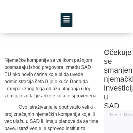
Očekuje
se
Njemačke kompanije sa velikom pažnjom
posmatraju ishod pregovora između SAD i
smanjen
EU oko novih carina koje bi da uvede
njemačk
administracija šefa Bijele kuće Donalda
investici
Trampa i zbog toga odlažu ulaganja u toj
u
zemlji, rezultat je ankete koja je sprovedena.
SAD
Ovo istraživanje je obuhvatilo veliki
broj značajnih njemačkih kompanija koje ili
Home
/
Ekono
već ulažu u SAD ili imaju planove da se time
bave. Istraživenje je sproveo Institut za