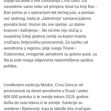
uspije da dođe u sve izolovaniju Crnu Goru. Da
navedemo samo neke od primjera: brod na liniji Bar –
Bari počeo je s operacijom tek trećeg jula, a prestao
već sedmog, kada je „Jadrolinija“ samoinicijativno
povukla brod. Vozovi idu sve sporije, uz stalne
kvarove i kašnjenja – što recimo nije slučaj u
susjednoj Srbiji (jedinoj zemlji sa kojom imamo
značajnu željezničku povezanost). Za razliku od
aerodroma u regionu, prije svega Tirane i
Dubrovnika, crnogorski aerodromi su gotovo pusti, za
šta je prije svega odgovorna nepromišljena spoljna
politika.
Uvođenjem sankcija Moskvi, Crna Gora je od
povezanosti sa deset aerodroma u Rusiji i preko
600.000 putnika iz te zemlje tokom 2019. godine
došla do nula letova iz te zemlje. Sankcije su
uvedene i Bjelorusiji, koja je takođe bila značajan