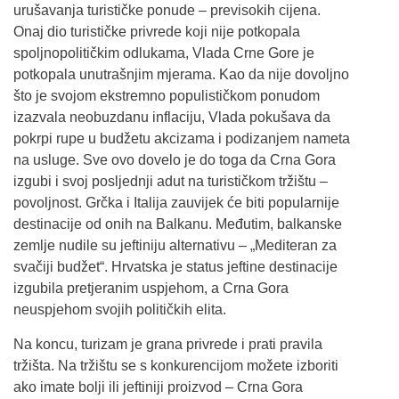
urušavanja turističke ponude – previsokih cijena.
Onaj dio turističke privrede koji nije potkopala
spoljnopolitičkim odlukama, Vlada Crne Gore je
potkopala unutrašnjim mjerama. Kao da nije dovoljno
što je svojom ekstremno populističkom ponudom
izazvala neobuzdanu inflaciju, Vlada pokušava da
pokrpi rupe u budžetu akcizama i podizanjem nameta
na usluge. Sve ovo dovelo je do toga da Crna Gora
izgubi i svoj posljednji adut na turističkom tržištu –
povoljnost. Grčka i Italija zauvijek će biti popularnije
destinacije od onih na Balkanu. Međutim, balkanske
zemlje nudile su jeftiniju alternativu – „Mediteran za
svačiji budžet“. Hrvatska je status jeftine destinacije
izgubila pretjeranim uspjehom, a Crna Gora
neuspjehom svojih političkih elita.
Na koncu, turizam je grana privrede i prati pravila
tržišta. Na tržištu se s konkurencijom možete izboriti
ako imate bolji ili jeftiniji proizvod – Crna Gora