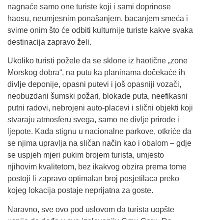
nagnaće samo one turiste koji i sami doprinose
haosu, neumjesnim ponašanjem, bacanjem smeća i
svime onim što će odbiti kulturnije turiste kakve svaka
destinacija zapravo želi.
Ukoliko turisti požele da se sklone iz haotične „zone
Morskog dobra“, na putu ka planinama dočekaće ih
divlje deponije, opasni putevi i još opasniji vozači,
neobuzdani šumski požari, blokade puta, neefikasni
putni radovi, nebrojeni auto-placevi i slični objekti koji
stvaraju atmosferu svega, samo ne divlje prirode i
ljepote. Kada stignu u nacionalne parkove, otkriće da
se njima upravlja na sličan način kao i obalom – gdje
se uspjeh mjeri pukim brojem turista, umjesto
njihovim kvalitetom, bez ikakvog obzira prema tome
postoji li zapravo optimalan broj posjetilaca preko
kojeg lokacija postaje neprijatna za goste.
Naravno, sve ovo pod uslovom da turista uopšte