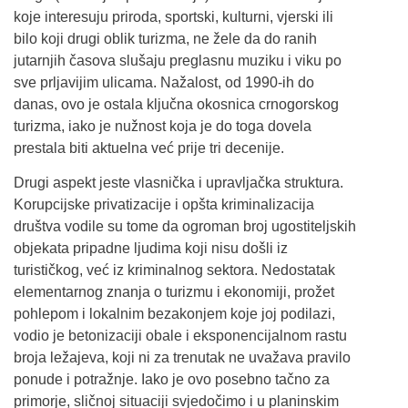
koje interesuju priroda, sportski, kulturni, vjerski ili
bilo koji drugi oblik turizma, ne žele da do ranih
jutarnjih časova slušaju preglasnu muziku i viku po
sve prljavijim ulicama. Nažalost, od 1990-ih do
danas, ovo je ostala ključna okosnica crnogorskog
turizma, iako je nužnost koja je do toga dovela
prestala biti aktuelna već prije tri decenije.
Drugi aspekt jeste vlasnička i upravljačka struktura.
Korupcijske privatizacije i opšta kriminalizacija
društva vodile su tome da ogroman broj ugostiteljskih
objekata pripadne ljudima koji nisu došli iz
turističkog, već iz kriminalnog sektora. Nedostatak
elementarnog znanja o turizmu i ekonomiji, prožet
pohlepom i lokalnim bezakonjem koje joj podilazi,
vodio je betonizaciji obale i eksponencijalnom rastu
broja ležajeva, koji ni za trenutak ne uvažava pravilo
ponude i potražnje. Iako je ovo posebno tačno za
primorje, sličnoj situaciji svjedočimo i u planinskim