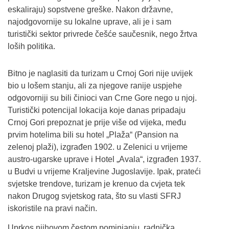
eskaliraju) sopstvene greške. Nakon državne,
najodgovornije su lokalne uprave, ali je i sam
turistički sektor privrede češće saučesnik, nego žrtva
loših politika.
Bitno je naglasiti da turizam u Crnoj Gori nije uvijek
bio u lošem stanju, ali za njegove ranije uspjehe
odgovorniji su bili činioci van Crne Gore nego u njoj.
Turistički potencijal lokacija koje danas pripadaju
Crnoj Gori prepoznat je prije više od vijeka, među
prvim hotelima bili su hotel „Plaža“ (Pansion na
zelenoj plaži), izgrađen 1902. u Zelenici u vrijeme
austro-ugarske uprave i Hotel „Avala“, izgrađen 1937.
u Budvi u vrijeme Kraljevine Jugoslavije. Ipak, prateći
svjetske trendove, turizam je krenuo da cvjeta tek
nakon Drugog svjetskog rata, što su vlasti SFRJ
iskoristile na pravi način.
Uprkos njihovom čestom pominjanju, radnička