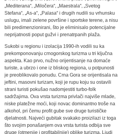
„Mediterana“, „Miločera“, „Maestrala“, „Svetog
Stefana“, „As-a“, „Palasa“ i drugih nudili su vrhunsku
uslugu, imali zelene površine i sportske terene, a nisu
bili predimenzionirani, što je eliminisalo potencijalne
neprijatnosti poput gužvi i prenatrpanih plaža.
Sukobi u regionu i izolacija 1990-ih vodili su ka
prekomponovanju crnogorskog turizma u tri ključna
aspekta. Kao prvo, nužno orijentisanje na domaće
turiste, a ubrzo i one iz bliskog regiona, u potpunosti
je preoblikovalo ponudu. Crna Gora se orijentisala na
jeftini, masovni turizam, koji je rupu koju su ostavili
strani turisti pokušao nadomjestiti turbo-folk
sadržajima. Ova vrsta turizma privlači najviše mlade,
niske platežne moći, koji novac dominantno troše na
alkohol, pri čemu profit gube sve druge turističke
djelatnosti. Najveći gubitak svakako proizilazi iz toga
što svojim ponašanjem ova vrsta turista odbija sve
druge (otmenije i profitabilnije) oblike turizma. Ljudi