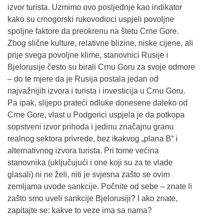
izvor turista. Uzmimo ovo posljednje kao indikator
kako su crnogorski rukovodioci uspjeli povoljne
spoljne faktore da preokrenu na štetu Crne Gore.
Zbog slične kulture, relativne blizine, niske cijene, ali
prije svega povoljne klime, stanovnici Rusije i
Bjelorusije često su birali Crnu Goru za svoje odmore
– do te mjere da je Rusija postala jedan od
najvažnijih izvora i turista i investicija u Crnu Goru.
Pa ipak, slijepo prateći odluke donesene daleko od
Crne Gore, vlast u Podgorici uspjela je da potkopa
sopstveni izvor prihoda i jedinu značajnu granu
realnog sektora privrede, bez ikakvog „plana B“ i
alternativnog izvora turista. Pri tome većina
stanovnika (uključujući i one koji su za te vlade
glasali) ni ne želi, niti je svjesna zašto se ovim
zemljama uvode sankcije. Počnite od sebe – znate li
zašto smo uveli sankcije Bjelorusiji? I ako znate,
zapitajte se: kakve to veze ima sa nama?