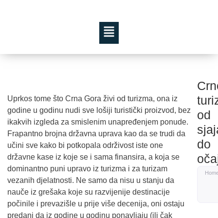
Crn
tur
Uprkos tome što Crna Gora živi od turizma, ona iz
godine u godinu nudi sve lošiji turistički proizvod, bez
od
ikakvih izgleda za smislenim unapređenjem ponude.
sjaj
Frapantno brojna državna uprava kao da se trudi da
do
učini sve kako bi potkopala održivost iste one
oča
državne kase iz koje se i sama finansira, a koja se
dominantno puni upravo iz turizma i za turizam
Hom
vezanih djelatnosti. Ne samo da nisu u stanju da
nauče iz grešaka koje su razvijenije destinacije
počinile i prevazišle u prije više decenija, oni ostaju
predani da iz godine u godinu ponavljaju (ili čak