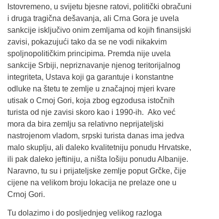
Istovremeno, u svijetu bjesne ratovi, politički obračuni
i druga tragična dešavanja, ali Crna Gora je uvela
sankcije isključivo onim zemljama od kojih finansijski
zavisi, pokazujući tako da se ne vodi nikakvim
spoljnopolitičkim principima. Premda nije uvela
sankcije Srbiji, nepriznavanje njenog teritorijalnog
integriteta, Ustava koji ga garantuje i konstantne
odluke na štetu te zemlje u značajnoj mjeri kvare
utisak o Crnoj Gori, koja zbog egzodusa istočnih
turista od nje zavisi skoro kao i 1990-ih. Ako već
mora da bira zemlju sa relativno neprijateljski
nastrojenom vladom, srpski turista danas ima jedva
malo skuplju, ali daleko kvalitetniju ponudu Hrvatske,
ili pak daleko jeftiniju, a ništa lošiju ponudu Albanije.
Naravno, tu su i prijateljske zemlje poput Grčke, čije
cijene na velikom broju lokacija ne prelaze one u
Crnoj Gori.
Tu dolazimo i do posljednjeg velikog razloga