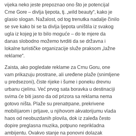
vijeka neko jeste prepoznao ono što je potencijal
Crne Gore – divlja ljepota, tj. „wild beauty“, kako je
glasio slogan. Nažalost, od tog trenutka nadalje činilo
se sve kako bi se ta divlja ljepota uništila iz svakog
ugla iz kojeg je to bilo moguće – do te mjere da
danas slobodno možemo tvrditi da se državna i
lokalne turističke organizacije služe praksom „lažne
reklame“.
Zaista, ako pogledate reklame za Crnu Goru, one
vam prikazuju prostrane, ali uređene plaže (snimljene
u predsezoni), čiste rijeke i šume i poneku drevnu
urbanu cjelinu. Već prvog sata boravka u destinaciji
svima će biti jasno da od prizora sa reklama nema
gotovo ništa. Plaže su prenatrpane, prekrivene
mobilijarom i prljave, u njihovom akvatorijumu vlada
haos od neobuzdanih plovila, dok iz zaleđa često
dopire preglasna muzika, potpuno neprikladna
ambijentu. Ovakvo stanje na ponovni dolazak