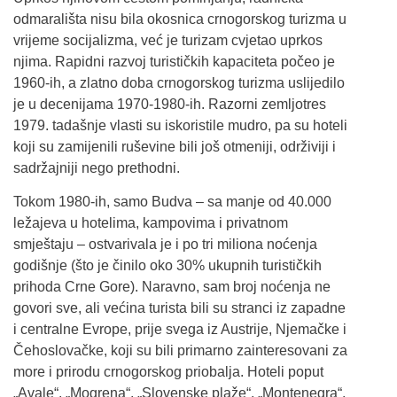
odmarališta nisu bila okosnica crnogorskog turizma u
vrijeme socijalizma, već je turizam cvjetao uprkos
njima. Rapidni razvoj turističkih kapaciteta počeo je
1960-ih, a zlatno doba crnogorskog turizma uslijedilo
je u decenijama 1970-1980-ih. Razorni zemljotres
1979. tadašnje vlasti su iskoristile mudro, pa su hoteli
koji su zamijenili ruševine bili još otmeniji, održiviji i
sadržajniji nego prethodni.
Tokom 1980-ih, samo Budva – sa manje od 40.000
ležajeva u hotelima, kampovima i privatnom
smještaju – ostvarivala je i po tri miliona noćenja
godišnje (što je činilo oko 30% ukupnih turističkih
prihoda Crne Gore). Naravno, sam broj noćenja ne
govori sve, ali većina turista bili su stranci iz zapadne
i centralne Evrope, prije svega iz Austrije, Njemačke i
Čehoslovačke, koji su bili primarno zainteresovani za
more i prirodu crnogorskog priobalja. Hoteli poput
„Avale“, „Mogrena“, „Slovenske plaže“, „Montenegra“,