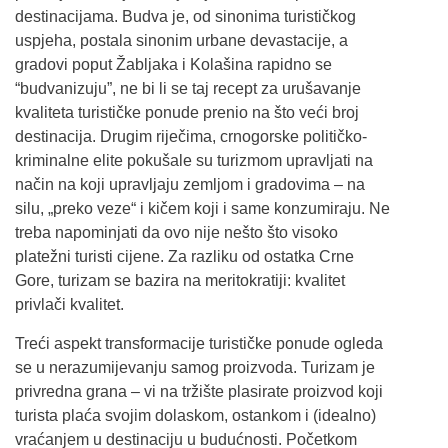
destinacijama. Budva je, od sinonima turističkog
uspjeha, postala sinonim urbane devastacije, a
gradovi poput Žabljaka i Kolašina rapidno se
“budvanizuju”, ne bi li se taj recept za urušavanje
kvaliteta turističke ponude prenio na što veći broj
destinacija. Drugim riječima, crnogorske političko-
kriminalne elite pokušale su turizmom upravljati na
način na koji upravljaju zemljom i gradovima – na
silu, „preko veze“ i kičem koji i same konzumiraju. Ne
treba napominjati da ovo nije nešto što visoko
platežni turisti cijene. Za razliku od ostatka Crne
Gore, turizam se bazira na meritokratiji: kvalitet
privlači kvalitet.
Treći aspekt transformacije turističke ponude ogleda
se u nerazumijevanju samog proizvoda. Turizam je
privredna grana – vi na tržište plasirate proizvod koji
turista plaća svojim dolaskom, ostankom i (idealno)
vraćanjem u destinaciju u budućnosti. Početkom