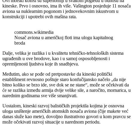
Ovi morski kolosi su superiorniji u svakom pogledu u odnosu na
kineske. Prvo i osnovno, ima ih više. Vašington posjeduje 11 nosača
aviona sa nuklearnim pogonom i jednovekovnim iskustvom u
konstrukciji i upotrebi ovih mašina rata.
commons.wikimedia
Nosač aviona u američkoj floti ima ulogu kapitalnog
broda
Dalje, velika je razlika i u kvalitetu tehničko-tehnoloških sistema
ugrađenih u ove brodove, kao i u samoj osposobljenosti i
opremljenosti ljudstva koje ih snadbjeva.
Međutim, ako se pođe od pretpostavke da kineski politički
establišment revnosno poštuje staro konfučijansko načelo „da nije
bitno koliko se brzo ide, sve dok se ne stane“, može se očekivati da
će se razlika između armija dvije velike sile, a naročito, mornarica, u
narednim godinama sve više smanjivati.
Uostalom, kineski razvoj balističkih projektila kojima je osnovna
uloga uništenje američkih atomskih nosača aviona (čije makete već
danas služe kao mete), dovoljno ilustrativno govori u kom pravcu se
može očekivati razvoj situacije u narednom periodu.