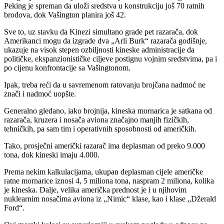
Peking je spreman da uloži sredstva u konstrukciju još 70 ratnih
brodova, dok Vašington planira još 42.
Sve to, uz stavku da Kinezi simultano grade pet razarača, dok
Amerikanci mogu da izgrade dva „Arli Burk“ razarača godišnje,
ukazuje na visok stepen ozbiljnosti kineske administracije da
političke, ekspanzionističke ciljeve postignu vojnim sredstvima, pa i
po cijenu konfrontacije sa Vašingtonom.
Ipak, treba reći da u savremenom ratovanju brojčana nadmoć ne
znači i nadmoć uopšte.
Generalno gledano, iako brojnija, kineska mornarica je satkana od
razarača, kruzera i nosača aviona značajno manjih fizičkih,
tehničkih, pa sam tim i operativnih sposobnosti od američkih.
Tako, prosječni američki razarač ima deplasman od preko 9.000
tona, dok kineski imaju 4.000.
Prema nekim kalkulacijama, ukupan deplasman cijele američke
ratne mornarice iznosi 4, 5 miliona tona, naspram 2 miliona, kolika
je kineska. Dalje, velika američka prednost je i u njihovim
nuklearnim nosačima aviona iz „Nimic“ klase, kao i klase „Džerald
Ford“.