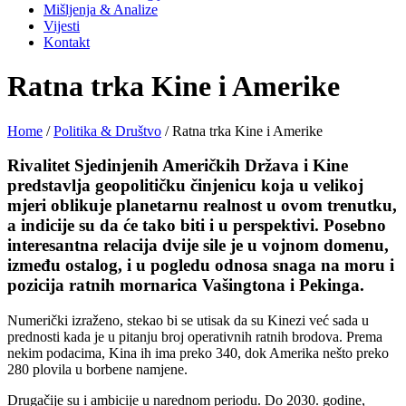
Mišljenja & Analize
Vijesti
Kontakt
Ratna trka Kine i Amerike
Home
/
Politika & Društvo
/
Ratna trka Kine i Amerike
Rivalitet Sjedinjenih Američkih Država i Kine
predstavlja geopolitičku činjenicu koja u velikoj
mjeri oblikuje planetarnu realnost u ovom trenutku,
a indicije su da će tako biti i u perspektivi. Posebno
interesantna relacija dvije sile je u vojnom domenu,
između ostalog, i u pogledu odnosa snaga na moru i
pozicija ratnih mornarica Vašingtona i Pekinga.
Numerički izraženo, stekao bi se utisak da su Kinezi već sada u
prednosti kada je u pitanju broj operativnih ratnih brodova. Prema
nekim podacima, Kina ih ima preko 340, dok Amerika nešto preko
280 plovila u borbene namjene.
Drugačije su i ambicije u narednom periodu. Do 2030. godine,