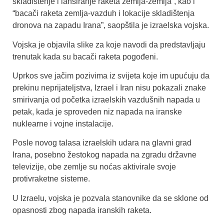
skladištenje i lansiranje raketa zemlja-zemlja”, kao i
“bacači raketa zemlja-vazduh i lokacije skladištenja
dronova na zapadu Irana”, saopštila je izraelska vojska.
Vojska je objavila slike za koje navodi da predstavljaju
trenutak kada su bacači raketa pogođeni.
Uprkos sve jačim pozivima iz svijeta koje im upućuju da
prekinu neprijateljstva, Izrael i Iran nisu pokazali znake
smirivanja od početka izraelskih vazdušnih napada u
petak, kada je sproveden niz napada na iranske
nuklearne i vojne instalacije.
Posle novog talasa izraelskih udara na glavni grad
Irana, posebno žestokog napada na zgradu državne
televizije, obe zemlje su noćas aktivirale svoje
protivraketne sisteme.
U Izraelu, vojska je pozvala stanovnike da se sklone od
opasnosti zbog napada iranskih raketa.