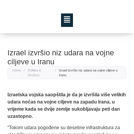
Izrael izvršio niz udara na vojne
ciljeve u Iranu
Home
/
Politika &
/
Izrael izvršio niz udara na vojne ciljeve u
Društvo
Iranu
Izraelska vojska saopštila je da je izvršila više velikih
udara noćas na vojne ciljeve na zapadu Irana, u
vrijeme kada se dvije zemlje sukobljavaju peti dan
uzastopno.
“Tokom udara pogođene su desetine infrastruktura za