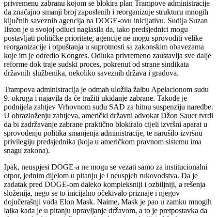
privremenu zabranu kojom se blokira plan Trampove administracije
da značajno smanji broj zaposlenih i reorganizuje strukturu mnogih
ključnih saveznih agencija na DOGE-ovu inicijativu. Sudija Suzan
Ilston je u svojoj odluci naglasila da, iako predsjednici mogu
postavljati političke prioritete, agencije ne mogu sprovoditi velike
reorganizacije i otpuštanja u suprotnosti sa zakonskim obavezama
koje im je odredio Kongres. Odluka privremeno zaustavlja sve dalje
reforme dok traje sudski proces, pokrenut od strane sindikata
državnih službenika, nekoliko saveznih država i gradova.
Trampova administracija je odmah uložila žalbu Apelacionom sudu
9. okruga i najavila da će tražiti ukidanje zabrane. Takođe je
podnijela zahtjev Vrhovnom sudu SAD za hitnu suspenziju naredbe.
U obrazloženju zahtjeva, američki državni advokat Džon Sauer tvrdi
da bi zadržavanje zabrane praktično blokiralo cijeli izvršni aparat u
sprovođenju politika smanjenja administracije, te narušilo izvršnu
privilegiju predsjednika (koja u američkom pravnom sistemu ima
snagu zakona).
Ipak, neuspjesi DOGE-a ne mogu se vezati samo za institucionalni
otpor, jednim dijelom u pitanju je i neuspjeh rukovodstva. Da je
zadatak pred DOGE-om daleko kompleksniji i ozbiljniji, a rešenja
složenija, nego se to inicijalno očekivalo priznaje i njegov
dojučerašnji vođa Elon Mask. Naime, Mask je pao u zamku mnogih
laika kada je u pitanju upravljanje državom, a to je pretpostavka da