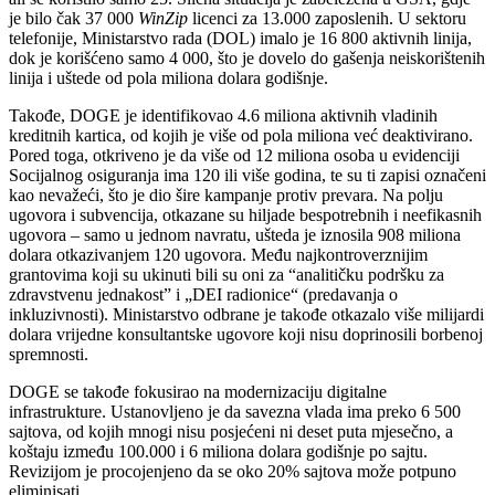
je bilo čak 37 000
WinZip
licenci za 13.000 zaposlenih. U sektoru
telefonije, Ministarstvo rada (DOL) imalo je 16 800 aktivnih linija,
dok je korišćeno samo 4 000, što je dovelo do gašenja neiskorištenih
linija i uštede od pola miliona dolara godišnje.
Takođe, DOGE je identifikovao 4.6 miliona aktivnih vladinih
kreditnih kartica, od kojih je više od pola miliona već deaktivirano.
Pored toga, otkriveno je da više od 12 miliona osoba u evidenciji
Socijalnog osiguranja ima 120 ili više godina, te su ti zapisi označeni
kao nevažeći, što je dio šire kampanje protiv prevara. Na polju
ugovora i subvencija, otkazane su hiljade bespotrebnih i neefikasnih
ugovora – samo u jednom navratu, ušteda je iznosila 908 miliona
dolara otkazivanjem 120 ugovora. Među najkontroverznijim
grantovima koji su ukinuti bili su oni za “analitičku podršku za
zdravstvenu jednakost” i „DEI radionice“ (predavanja o
inkluzivnosti). Ministarstvo odbrane je takođe otkazalo više milijardi
dolara vrijedne konsultantske ugovore koji nisu doprinosili borbenoj
spremnosti.
DOGE se takođe fokusirao na modernizaciju digitalne
infrastrukture. Ustanovljeno je da savezna vlada ima preko 6 500
sajtova, od kojih mnogi nisu posjećeni ni deset puta mjesečno, a
koštaju između 100.000 i 6 miliona dolara godišnje po sajtu.
Revizijom je procojenjeno da se oko 20% sajtova može potpuno
eliminisati.