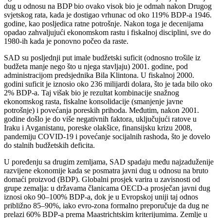
dug u odnosu na BDP bio ovako visok bio je odmah nakon Drugog
svjetskog rata, kada je dostigao vrhunac od oko 119% BDP-a 1946.
godine, kao posljedica ratne potrošnje. Nakon toga je decenijama
opadao zahvaljujući ekonomskom rastu i fiskalnoj disciplini, sve do
1980-ih kada je ponovno počeo da raste.
SAD su posljednji put imale budžetski suficit (odnosno trošile iz
budžeta manje nego što u njega stavljaju) 2001. godine, pod
administracijom predsjednika Bila Klintona. U fiskalnoj 2000.
godini suficit je iznosio oko 236 milijardi dolara, što je tada bilo oko
2% BDP-a. Taj višak bio je rezultat kombinacije snažnog
ekonomskog rasta, fiskalne konsolidacije (smanjenje javne
potrošnje) i povećanja poreskih prihoda. Međutim, nakon 2001.
godine došlo je do više negativnih faktora, uključujući ratove u
Iraku i Avganistanu, poreske olakšice, finansijsku krizu 2008,
pandemiju COVID-19 i povećanje socijalnih rashoda, što je dovelo
do stalnih budžetskih deficita.
U poređenju sa drugim zemljama, SAD spadaju među najzaduženije
razvijene ekonomije kada se posmatra javni dug u odnosu na bruto
domaći proizvod (BDP). Globalni prosjek varira u zavisnosti od
grupe zemalja: u državama članicama OECD-a prosječan javni dug
iznosi oko 90–100% BDP-a, dok je u Evropskoj uniji taj odnos
približno 85–90%, iako evro-zona formalno preporučuje da dug ne
prelazi 60% BDP-a prema Maastrichtskim kriterijumima. Zemlje u