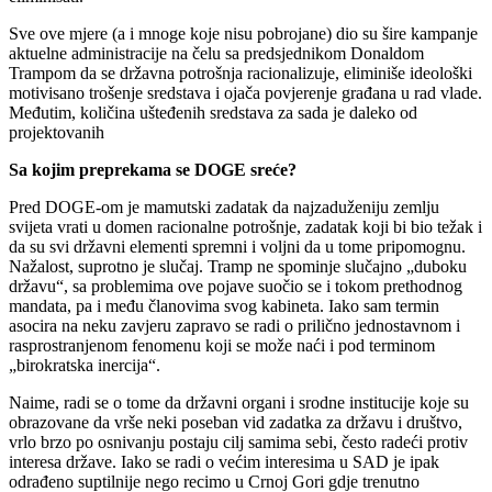
Sve ove mjere (a i mnoge koje nisu pobrojane) dio su šire kampanje
aktuelne administracije na čelu sa predsjednikom Donaldom
Trampom da se državna potrošnja racionalizuje, eliminiše ideološki
motivisano trošenje sredstava i ojača povjerenje građana u rad vlade.
Međutim, količina ušteđenih sredstava za sada je daleko od
projektovanih
Sa kojim preprekama se DOGE sreće?
Pred DOGE-om je mamutski zadatak da najzaduženiju zemlju
svijeta vrati u domen racionalne potrošnje, zadatak koji bi bio težak i
da su svi državni elementi spremni i voljni da u tome pripomognu.
Nažalost, suprotno je slučaj. Tramp ne spominje slučajno „duboku
državu“, sa problemima ove pojave suočio se i tokom prethodnog
mandata, pa i među članovima svog kabineta. Iako sam termin
asocira na neku zavjeru zapravo se radi o prilično jednostavnom i
rasprostranjenom fenomenu koji se može naći i pod terminom
„birokratska inercija“.
Naime, radi se o tome da državni organi i srodne institucije koje su
obrazovane da vrše neki poseban vid zadatka za državu i društvo,
vrlo brzo po osnivanju postaju cilj samima sebi, često radeći protiv
interesa države. Iako se radi o većim interesima u SAD je ipak
odrađeno suptilnije nego recimo u Crnoj Gori gdje trenutno