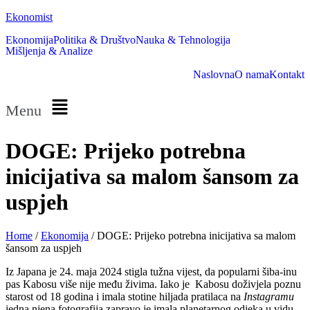
Ekonomist
Ekonomija
Politika & Društvo
Nauka & Tehnologija
Mišljenja & Analize
Naslovna
O nama
Kontakt
Menu
DOGE: Prijeko potrebna
inicijativa sa malom šansom za
uspjeh
Home
/
Ekonomija
/
DOGE: Prijeko potrebna inicijativa sa malom
šansom za uspjeh
Iz Japana je 24. maja 2024 stigla tužna vijest, da popularni šiba-inu
pas Kabosu više nije među živima. Iako je Kabosu doživjela poznu
starost od 18 godina i imala stotine hiljada pratilaca na
Instagramu
jedna njena fotografija zapravo je imala planetarnog odjeka u vidu