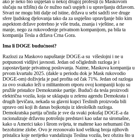
ako je neko bio uspješan u nekoj drugoj profesiji (u Maskovom
slučaju na tržištu) da će nužno naći uspjeh i u upravljanju državom.
Stvari ne mogu biti dalje od istine, država u sebi sadrži sve druge
sfere ljudskog djelovanja tako da za uspješno upravljanje bilo kim
aspektom države potrebno je više truda, znanja i vještine, a ne
manje, nego za rukovođenje privatnom kompanijom, pa bila ta
kompanija Tesla a država Crna Gora.
Ima li DOGE budućnost?
Razlozi za Maskovo napuštanje DOGE-a su višeslojni i ne u
potpunosti vidljivi javnosti. Jedan od očiglednih razloga je i
zapostavljanje privatnog poslovanja. Naime, Maskova kompanija u
prvom kvartalu 2025. (dakle u periodu dok je Mask rukovodio
DOGE-om) doživjela je pad profita od čak 71%. Jedan od razloga
za ovo svakako leži u militantnom otporu ovoj kompaniji koju su
pružile pristalice Demokratske partije. Budući da tesla proizvodi
električna vozila, koja se uklapaju u zelenu agendu Demokrata i
drugih ljevičara, nekada su glavni kupci Teslinih proizvoda bili
upravo oni koji ih danas bojkotuju iz ideoloških razloga.
Demokratska partija učinila je sve da svaki pokušaj DOGE-a da
racionalizuje državnu potrošnju predstavi kao udar na siromašne,
kako u Americi tako i širom svijeta, te maltene kao nehumani čin
bezobzirne zlobe. Ovo je rezonovalo kod velikog broja njihovih
pristalica koje nerijetko vandalizuju Teslina vozila, bez obzira što u