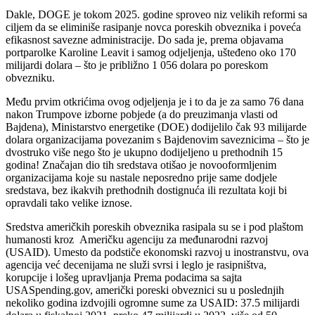
Dakle, DOGE je tokom 2025. godine sproveo niz velikih reformi sa
ciljem da se eliminiše rasipanje novca poreskih obveznika i poveća
efikasnost savezne administracije. Do sada je, prema objavama
portparolke Karoline Leavit i samog odjeljenja, ušteđeno oko 170
milijardi dolara – što je približno 1 056 dolara po poreskom
obvezniku.
Među prvim otkrićima ovog odjeljenja je i to da je za samo 76 dana
nakon Trumpove izborne pobjede (a do preuzimanja vlasti od
Bajdena), Ministarstvo energetike (DOE) dodijelilo čak 93 milijarde
dolara organizacijama povezanim s Bajdenovim saveznicima – što je
dvostruko više nego što je ukupno dodijeljeno u prethodnih 15
godina! Značajan dio tih sredstava otišao je novooformljenim
organizacijama koje su nastale neposredno prije same dodjele
sredstava, bez ikakvih prethodnih dostignuća ili rezultata koji bi
opravdali tako velike iznose.
Sredstva američkih poreskih obveznika rasipala su se i pod plaštom
humanosti kroz Američku agenciju za međunarodni razvoj
(USAID). Umesto da podstiče ekonomski razvoj u inostranstvu, ova
agencija već decenijama ne služi svrsi i leglo je rasipništva,
korupcije i lošeg upravljanja Prema podacima sa sajta
USASpending.gov, američki poreski obveznici su u poslednjih
nekoliko godina izdvojili ogromne sume za USAID: 37.5 milijardi