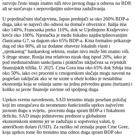
razvoju često imaju znatno niži nivo javnog duga u odnosu na BDP,
ali se suočavaju s nepovoljnijim uslovima zaduživanja.
U pojedinačnim slučajevima, Japan prednjači sa oko 260% BDP-a
duga, iako se najveći dio odnosi na domaće obveznice. Italija ima
oko 140%, Francuska preko 110%, dok se Ujedinjeno Kraljevstvo
kreće oko 100%. Njemačka je među fiskalno najdisciplinovanijim
članicama G7, sa dugom oko 65% BDP-a. Kina formalno prikazuje
dug od oko 80%, ali uz dodatne obaveze lokalnih vlasti i
„sjenkastog“ bankarskog sektora, realan nivo može biti znatno viši.
S druge strane, Rusija ima relativno nizak dug ispod 20%, iako je
pod međunarodnim sankcijama i praktično isključena sa svjetskih
finansijskih tržišta. U 2025. Crna Gora ima oko 65% dok Srbija ima
oko 50%, iako ovi procenti u crnogorskom slučaju mogu navesti na
pogrešan zaključak ako se ne uzme u obzir koliko je nestabilna
ekonomija koja se oslanja samo na jednu privrednu granu (turizam) i
koliko su javne finansije zavisne od spoljnog duga.
Uprkos svemu navedenom, SAD trenutno imaju poseban položaj
koji im omogućava da neometano funkcionišu uprkos najvećem
javnom dugu u svijetu, procentu duga spram BDP-a i fiskalnom
deficitu. SAD imaju jedinstvenu prednost u globalnom
ekonomskom sistemu jer se zadužuju u sopstvenoj valuti, tj
američkom dolaru (USD). Za razliku od zemalja poput Crne Gore,
koja uprkos tome što trenutno ima odnos duga spram BDP oko