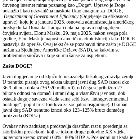
čuvenog internet mima poznatog kao „Doge“. Upravo je Doge
poslužio i kao nezvanična maskota i kao anagram za DOGE,
Department of Government Efficiency
(Odjeljenje za efikasnost
uprave), koju je u januaru 2025. osnovala administracija američkog
predsjednika Donalda Trampa i dala na upravu najbogatijem
čovjeku svijeta, Elonu Masku. 29. maja 2025, nakon svega pola
godine, Elon Mask je napustio američku administraciju iako DOGE
nastavlja da operiše. Ovaj tekst će se pozabaviti time zašto je DOGE
nužan za Sjedinjene Američke Države (SAD), sa kakvim se
problemima suočava i koje su mu šanse za uspjehom.
Zašto DOGE?
Javni dug jedan je od ključnih pokazatelja fiskalnog zdravlja zemlje.
U trenutku pisanja ovog teksta ukupni javni dug SAD iznosi oko
36.9 biliona dolara (36 920 milijardi), od čega se približno 27
biliona odnosi na domaći i strani dug u vlasništvu javnosti, dok
ostatak duguje savezna vlada sama sebi (tzv. „intragovernmental
holdings“, poput trust fondova za socijalno osiguranje). Ukupan
javni dug SAD trenutno iznosi oko 123–125% bruto domaćeg
proizvoda (BDP-a).
Ovakav nivo zaduženja predstavlja drastičan rast u poređenju sa
istorijskim prosjekom, koji se tokom druge polovine XX vijeka
uglavnom kretao između 60% i 80% BDP-a. Posljednji put kada je