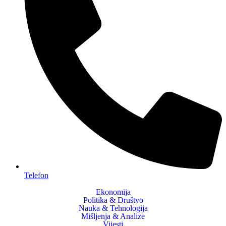
Telefon
Ekonomija
Politika & Društvo
Nauka & Tehnologija
Mišljenja & Analize
Vijesti