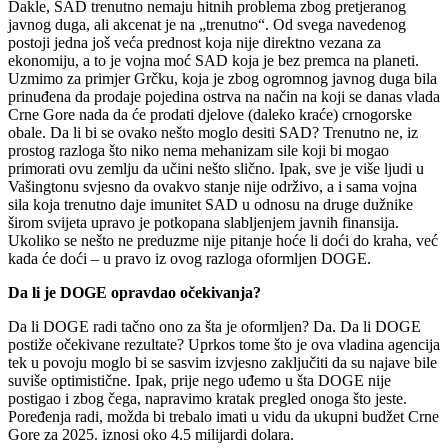
Dakle, SAD trenutno nemaju hitnih problema zbog pretjeranog
javnog duga, ali akcenat je na „trenutno“. Od svega navedenog
postoji jedna još veća prednost koja nije direktno vezana za
ekonomiju, a to je vojna moć SAD koja je bez premca na planeti.
Uzmimo za primjer Grčku, koja je zbog ogromnog javnog duga bila
prinuđena da prodaje pojedina ostrva na način na koji se danas vlada
Crne Gore nada da će prodati djelove (daleko kraće) crnogorske
obale. Da li bi se ovako nešto moglo desiti SAD? Trenutno ne, iz
prostog razloga što niko nema mehanizam sile koji bi mogao
primorati ovu zemlju da učini nešto slično. Ipak, sve je više ljudi u
Vašingtonu svjesno da ovakvo stanje nije održivo, a i sama vojna
sila koja trenutno daje imunitet SAD u odnosu na druge dužnike
širom svijeta upravo je potkopana slabljenjem javnih finansija.
Ukoliko se nešto ne preduzme nije pitanje hoće li doći do kraha, već
kada će doći – u pravo iz ovog razloga oformljen DOGE.
Da li je DOGE opravdao očekivanja?
Da li DOGE radi tačno ono za šta je oformljen? Da. Da li DOGE
postiže očekivane rezultate? Uprkos tome što je ova vladina agencija
tek u povoju moglo bi se sasvim izvjesno zaključiti da su najave bile
suviše optimistične. Ipak, prije nego uđemo u šta DOGE nije
postigao i zbog čega, napravimo kratak pregled onoga što jeste.
Poređenja radi, možda bi trebalo imati u vidu da ukupni budžet Crne
Gore za 2025. iznosi oko 4.5 milijardi dolara.