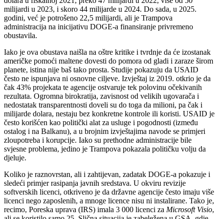
dolara u fiskalnoj 2021, preko 47 milijardi u 2022, više od 50
milijardi u 2023, i skoro 44 milijarde u 2024. Do sada, u 2025.
godini, već je potrošeno 22,5 milijardi, ali je Trampova
administracija na inicijativu DOGE-a finansiranje privremeno
obustavila.
Iako je ova obustava naišla na oštre kritike i tvrdnje da će izostanak
američke pomoći maltene dovesti do pomora od gladi i zaraze širom
planete, istina nije baš tako prosta. Studije pokazuju da USAID
često ne ispunjava ni osnovne ciljeve. Izvještaj iz 2019. otkrio je da
čak 43% projekata te agencije ostvaruje tek polovinu očekivanih
rezultata. Ogromna birokratija, zavisnost od velikih ugovarača i
nedostatak transparentnosti doveli su do toga da milioni, pa čak i
milijarde dolara, nestaju bez konkretne kontrole ili koristi. USAID je
često korišćen kao politički alat za usluge i pogodnosti (između
ostalog i na Balkanu), a u brojnim izvještajima navode se primjeri
zloupotreba i korupcije. Iako su prethodne administracije bile
svjesne problema, jedino je Trampova pokazala političku volju da
djeluje.
Koliko je raznovrstan, ali i zahtijevan, zadatak DOGE-a pokazuje i
sledeći primjer rasipanja javnih sredstava. U okviru revizije
softverskih licenci, otkriveno je da državne agencije često imaju više
licenci nego zaposlenih, a mnoge licence nisu ni instalirane. Tako je,
recimo, Poreska uprava (IRS) imala 3 000 licenci za
Microsoft Visio
,
ali se koristilo samo 25. Slična situacija je zabeležena u GSA, gdje