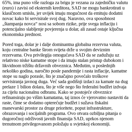
65%, ima puno više razloga za brigu je vezana za zajedničku valutu
(euro) i zavisi od eksternih kreditora, SAD ne mogu bankrotirati u
klasičnom smislu, jer uvijek imaju mogućnost da emituju dodatni
novac kako bi servisirale svoj dug. Naravno, ova sposobnost
„štampanja novca“ nosi sa sobom rizike, prije svega inflaciju i
potencijalno slabljenje povjerenja u dolar, ali zasad ostaje ključna
ekonomska prednost.
Pored toga, dolar je i dalje dominantna globalna rezervna valuta,
koju centralne banke širom svijeta drže u svojim deviznim
rezervama. Ova privilegija omogućava SAD da se zadužuju uz
relativno niske kamatne stope i da imaju stalan pristup dubokom i
likvidnom tržištu državnih obveznica. Međutim, u poslednjih
nekoliko godina, naročito posle pandemije i rasta inflacije, kamatne
stope su naglo porasle, što je značajno povećalo troškove
servisiranja javnog duga. Već sada godišnji izdaci za kamate na dug
prelaze 1 bilion dolara, što je više nego što federalni budžet izdvaja
za cijelu nacionalnu odbranu. Kako se postojeće obveznice
refinansiraju po višim kamatama, taj iznos će vjerovatno nastaviti da
raste, čime se dodatno opterećuje budžet i sužava fiskalni
manevarski prostor za druge prioritete, poput infrastrukture,
obrazovanja i socijalnih programa. Ovo otvara ozbiljna pitanja o
dugoročnoj održivosti javnih finansija SAD, uprkos njenom
trenutnom privilegovanom položaju u svjetskoj ekonomiji.