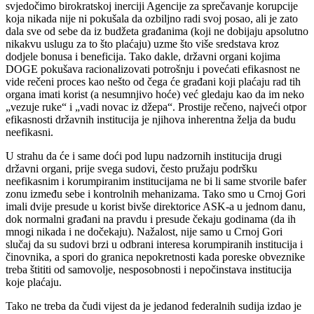
svjedočimo birokratskoj inerciji Agencije za sprečavanje korupcije
koja nikada nije ni pokušala da ozbiljno radi svoj posao, ali je zato
dala sve od sebe da iz budžeta građanima (koji ne dobijaju apsolutno
nikakvu uslugu za to što plaćaju) uzme što više sredstava kroz
dodjele bonusa i beneficija. Tako dakle, državni organi kojima
DOGE pokušava racionalizovati potrošnju i povećati efikasnost ne
vide rečeni proces kao nešto od čega će građani koji plaćaju rad tih
organa imati korist (a nesumnjivo hoće) već gledaju kao da im neko
„vezuje ruke“ i „vadi novac iz džepa“. Prostije rečeno, najveći otpor
efikasnosti državnih institucija je njihova inherentna želja da budu
neefikasni.
U strahu da će i same doći pod lupu nadzornih institucija drugi
državni organi, prije svega sudovi, često pružaju podršku
neefikasnim i korumpiranim institucijama ne bi li same stvorile bafer
zonu između sebe i kontrolnih mehanizama. Tako smo u Crnoj Gori
imali dvije presude u korist bivše direktorice ASK-a u jednom danu,
dok normalni građani na pravdu i presude čekaju godinama (da ih
mnogi nikada i ne dočekaju). Nažalost, nije samo u Crnoj Gori
slučaj da su sudovi brzi u odbrani interesa korumpiranih institucija i
činovnika, a spori do granica nepokretnosti kada poreske obveznike
treba štititi od samovolje, nesposobnosti i nepočinstava institucija
koje plaćaju.
Tako ne treba da čudi vijest da je jedanod federalnih sudija izdao je