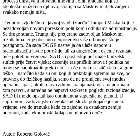
procesu uništavaju privatnu imovinu i onih građana koji su
ideološko možda na njihovoj strani, a sa Maskovim djelovanjem
svakako nemaju ništa.
Trenutno svjedočimo i javnoj svađi između Trampa i Maska koji je
nezadovoljan novom poreskom politikom i odlukama administracije.
Sa druge strane, Tramp nije pretjerano zadovoljan Maskovim
rezultatima jer je obećano neuporedivo više od onoga što je
postignuto. Za sada DOGE nastavlja da ulaže napore u
racionalizaciju javne potrošnje, ali za dugoročne i osjetne rezultate
biće potrebno vremena. SAD su posljednji put imale budžetski
suficit prije četvrt vijeka; decenije rasipničkih ratova i politika ne
mogu se nadoknaditi preko noći. Loše navike se stiču lako, a gube
teško – naročito kada su oni koji ih praktikuju spremni na sve, od
pravnog do fizičkog nasilja, samo da ne promijene svoj modus
operandi. Ipak, ukoliko ova administracija nastavi sa naporima u
tom pravcu, a naredna ne napravi zaokret u pogledu racionalizacije,
SAD bi mogle opstati kao dominantna supersila na planeti. U
suprotnom, zadovoljstvo neefikasnih službi potrajaće još neko
vrijeme, sve do trenutka kada će zajedno sa ostatkom zemlje
potonuti, kada ekonomski kolaps neminovno dođe.
Autor: Roberto Golović