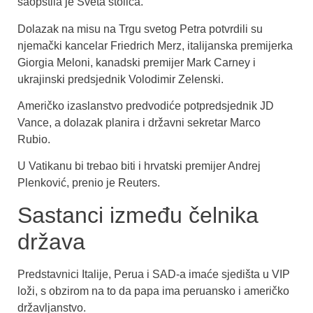
saopštila je Sveta stolica.
Dolazak na misu na Trgu svetog Petra potvrdili su
njemački kancelar Friedrich Merz, italijanska premijerka
Giorgia Meloni, kanadski premijer Mark Carney i
ukrajinski predsjednik Volodimir Zelenski.
Američko izaslanstvo predvodiće potpredsjednik JD
Vance, a dolazak planira i državni sekretar Marco
Rubio.
U Vatikanu bi trebao biti i hrvatski premijer Andrej
Plenković, prenio je Reuters.
Sastanci između čelnika
država
Predstavnici Italije, Perua i SAD-a imaće sjedišta u VIP
loži, s obzirom na to da papa ima peruansko i američko
državljanstvo.